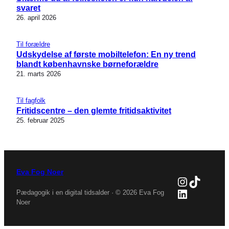
svaret
26. april 2026
Til forældre
Udskydelse af første mobiltelefon: En ny trend
blandt københavnske børneforældre
21. marts 2026
Til fagfolk
Fritidscentre – den glemte fritidsaktivitet
25. februar 2025
Eva Fog Noer
Instagra
TikTok
LinkedIn
Pædagogik i en digital tidsalder · © 2026 Eva Fog
Noer