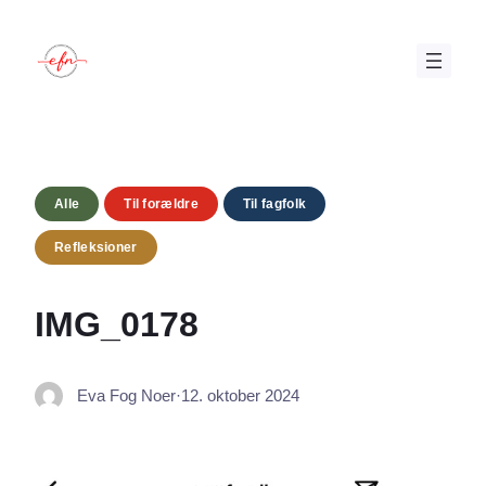
Spring
til
indhold
Alle
Til forældre
Til fagfolk
Refleksioner
IMG_0178
Eva Fog Noer
·
12. oktober 2024