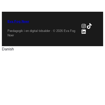
Eva Fog Noer
Instagra
TikTok
LinkedIn
Pædagogik i en digital tidsalder · © 2026 Eva Fog
Noer
Danish