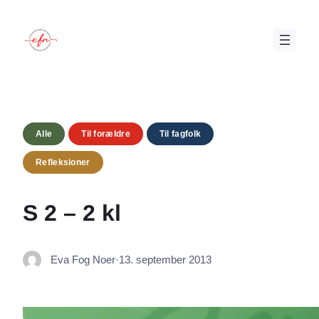
Spring
til
indhold
Alle
Til forældre
Til fagfolk
Refleksioner
S 2 – 2 kl
Eva Fog Noer
·
13. september 2013