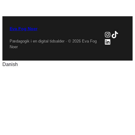
Eva Fog Noer
Instagra
TikTok
LinkedIn
Pædagogik i en digital tidsalder · © 2026 Eva Fog
Noer
Danish