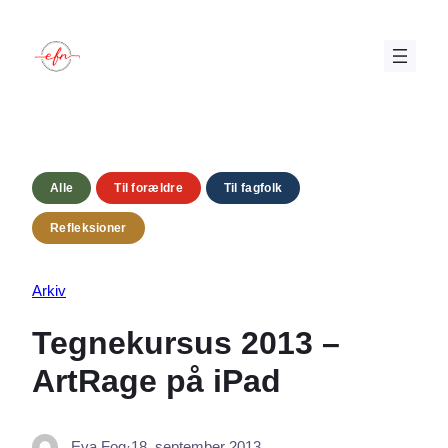
Spring
til
indhold
Alle
Til forældre
Til fagfolk
Refleksioner
Arkiv
Tegnekursus 2013 –
ArtRage på iPad
Eva Fog
·
18. september 2013