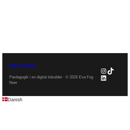
Eva Fog Noer
Instagra
TikTok
LinkedIn
Pædagogik i en digital tidsalder · © 2026 Eva Fog
Noer
Danish