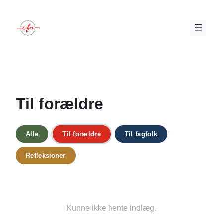
Spring
til
indhold
Til forældre
Alle
Til forældre
Til fagfolk
Refleksioner
Kunne ikke hente indlæg.