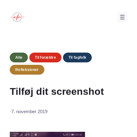
Spring
til
indhold
Alle
Til forældre
Til fagfolk
Refleksioner
Tilføj dit screenshot
·
7. november 2019