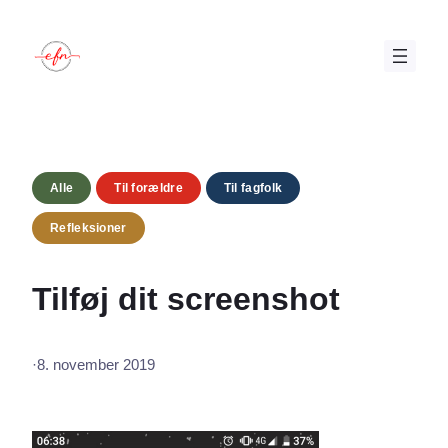
Spring
til
indhold
Alle
Til forældre
Til fagfolk
Refleksioner
Tilføj dit screenshot
·
8. november 2019