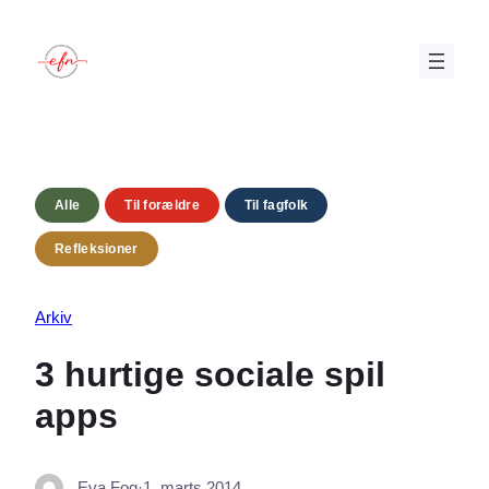
Spring
til
indhold
Alle
Til forældre
Til fagfolk
Refleksioner
Arkiv
3 hurtige sociale spil
apps
Eva Fog
·
1. marts 2014