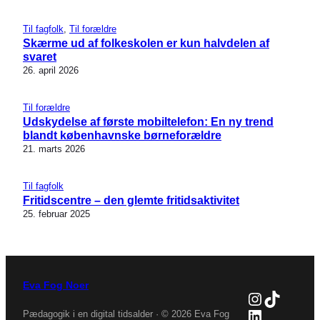
Til fagfolk
, 
Til forældre
Skærme ud af folkeskolen er kun halvdelen af
svaret
26. april 2026
Til forældre
Udskydelse af første mobiltelefon: En ny trend
blandt københavnske børneforældre
21. marts 2026
Til fagfolk
Fritidscentre – den glemte fritidsaktivitet
25. februar 2025
Eva Fog Noer
Instagra
TikTok
LinkedIn
Pædagogik i en digital tidsalder · © 2026 Eva Fog