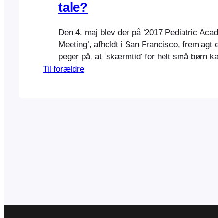
tale?
Den 4. maj blev der på ‘2017 Pediatric Aca
Meeting’, afholdt i San Francisco, fremlagt
peger på, at ‘skærmtid’ for helt små børn k
Til forældre
deres evne til, at tale. Da denne undersøg
på de sociale medier var min første tanke: 
det kun et spørgsmål…