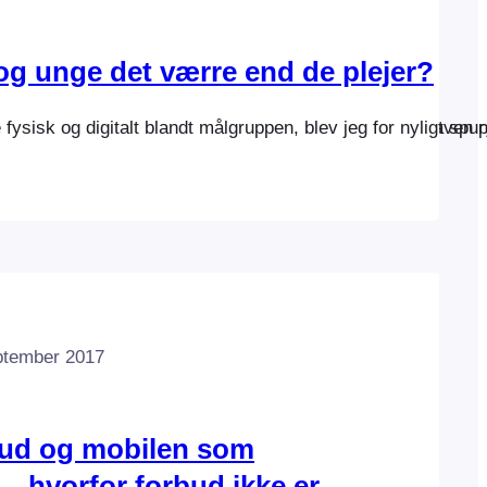
og unge det værre end de plejer?
Men det kræver, at personalet er åbent for og klar til opgav
fysisk og digitalt blandt målgruppen, blev jeg for nyligt spu
ptember 2017
bud og mobilen som
– hvorfor forbud ikke er