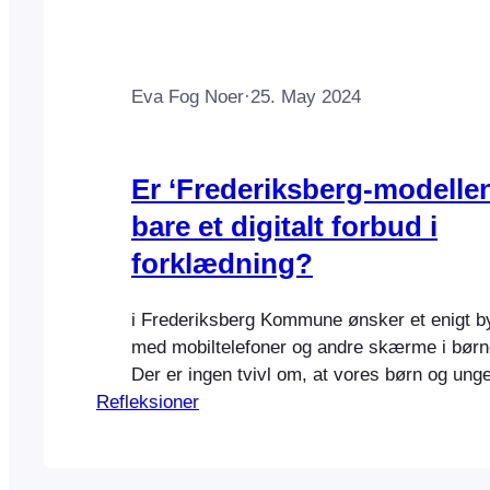
Eva Fog Noer
·
25. May 2024
Er ‘Frederiksberg-modellen
bare et digitalt forbud i
forklædning?
i Frederiksberg Kommune ønsker et enigt b
med mobiltelefoner og andre skærme i børn
Der er ingen tvivl om, at vores børn og unge
Refleksioner
mobiltelefoner og andre distraktioner sætte
skolerne. Men at afskære fritidspædagogikk
sig selv i foden.