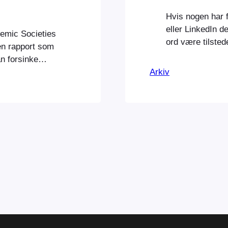
Hvis nogen har f
eller LinkedIn d
demic Societies
ord være tilstede
 en rapport som
an forsinke
else dukkede op
Arkiv
Åh nej. Nu er