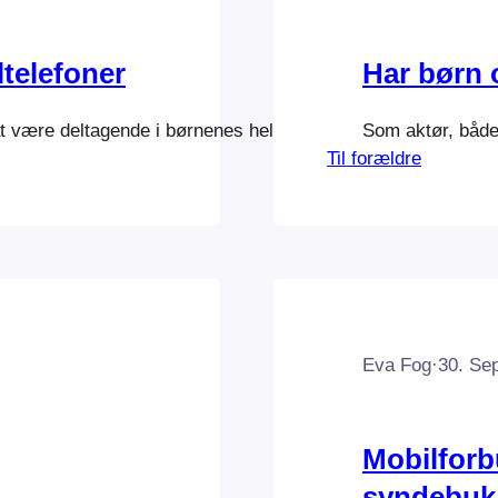
telefoner
Har børn 
 at være deltagende i børnenes hele liv. Digitalt og analog. 
Som aktør, både 
Til forældre
Eva Fog
·
30. Se
Mobilfor
syndebuk 