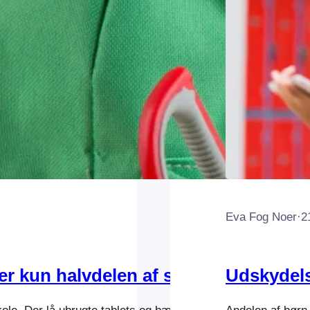
Eva Fog Noer
·
2
r kun halvdelen af svaret
Udskydels