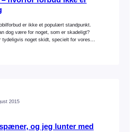
g
bilforbud er ikke et populært standpunkt.
n dog være for noget, som er skadeligt?
 tydeligvis noget skidt, specielt for vores
s deltog jeg i DR2s Deadline i en debat med
 Lise Aammitzbøll la Cour om mobilforbud
le. Udgangspunktet var en kronik…
gust 2015
 spæner, og jeg lunter med