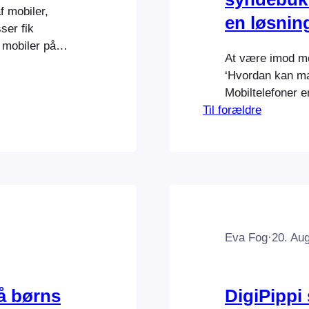
f mobiler,
en løsnin
ser fik
 mobiler på
At være imod mo
7. I en debat
‘Hvordan kan ma
bruger om
Mobiltelefoner er
 vrede. For –
Til forældre
børn.’ I torsdag
Imran Rashid og
og mobilfri sko
Eva Fog
·
20. Au
å børns
DigiPippi