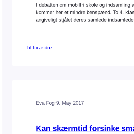
I debatten om mobilfri skole og indsamling a
kommer her et mindre benspænd. To 4. klas
angiveligt stjålet deres samlede indsamlede
Sundbyøster Skole Amager fredag d. 18.11.1
på Facebook-gruppen Amager fortæller en 
episoden, som selvfølgelig skaber harme og
Til forældre
hvem vil stjæle fra børn?…
Eva Fog
·
9. May 2017
Kan skærmtid forsinke sm