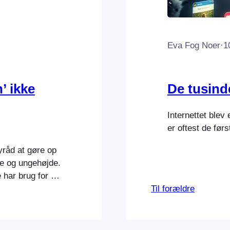
Eva Fog Noer
·
1
’ ikke
De tusind
Internettet ble
er oftest de før
yråd at gøre op
e og ungehøjde.
 har brug for at
s på pause i
Til forældre
en, er at skyde