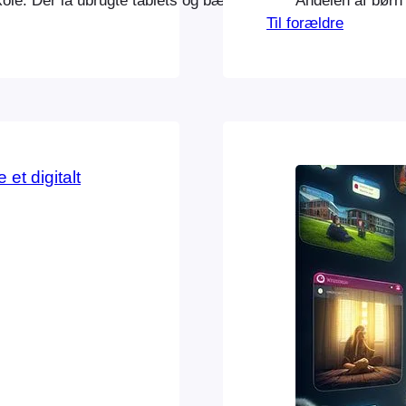
ole. Der lå ubrugte tablets og bærbare på hylder. Og på gul
Andelen af børn 
Til forældre