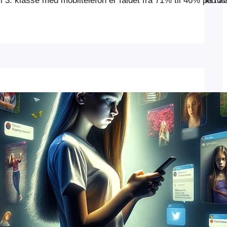
vet. En tablet var blevet dørstopper. Læreren slog ud med a
i 3. klasse med mobiltelefon er faldet fra 71% til 46% på t