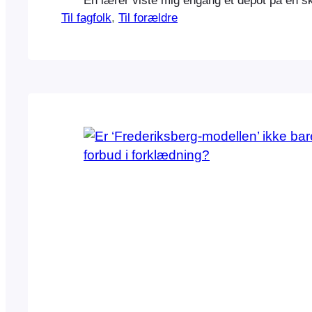
En lærer viste mig engang et depot på en sk
Til fagfolk
, 
Til forældre