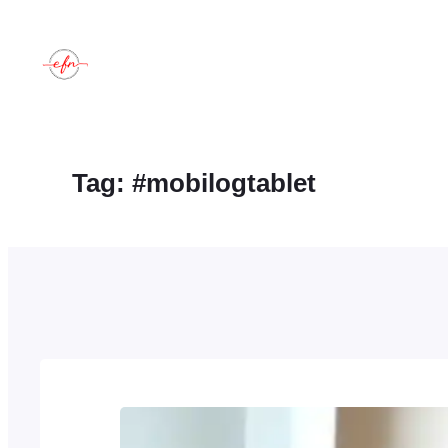
Spring
til
indhold
Tag:
#mobilogtablet