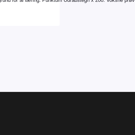
aggrund for al læring. Punktum Udråbstegn x 200. Voksne prø