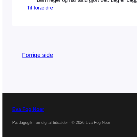
Børn leger og har altid gjort det. Leg er b
Til forældre
Forrige side
Eva Fog Noer
Pædagogik i en digital tidsalder · © 2026 Eva Fog Noer