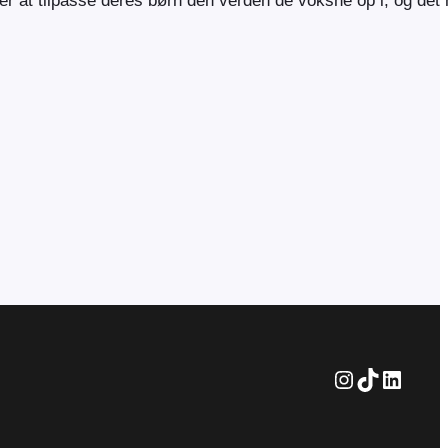
ver at tilpasse deres børn den verden de voksne op i, og de
Instagram
TikTok
Linked