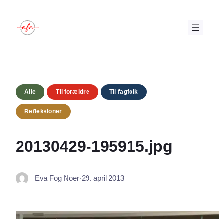
Spring
til
indhold
Alle
Til forældre
Til fagfolk
Refleksioner
20130429-195915.jpg
Eva Fog Noer
·
29. april 2013