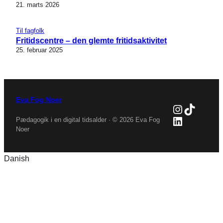
21. marts 2026
Til fagfolk
Fritidscentre – den glemte fritidsaktivitet
25. februar 2025
Eva Fog Noer
Instagra
TikTok
LinkedIn
Pædagogik i en digital tidsalder · © 2026 Eva Fog
Noer
Danish