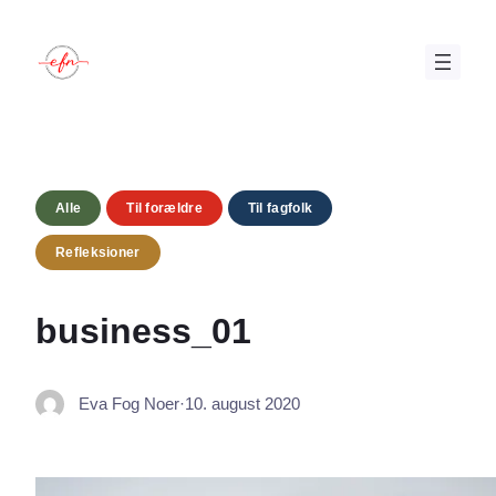
Spring
til
indhold
Alle
Til forældre
Til fagfolk
Refleksioner
business_01
Eva Fog Noer
·
10. august 2020