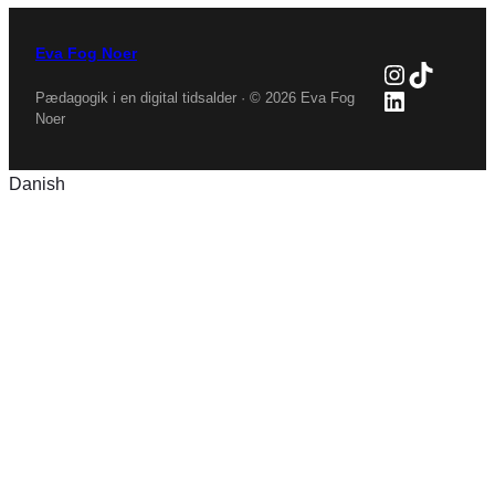
Eva Fog Noer
Instagra
TikTok
LinkedIn
Pædagogik i en digital tidsalder · © 2026 Eva Fog
Noer
Danish