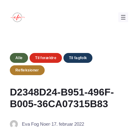
Spring
til
indhold
Alle
Til forældre
Til fagfolk
Refleksioner
D2348D24-B951-496F-
B005-36CA07315B83
Eva Fog Noer
·
17. februar 2022