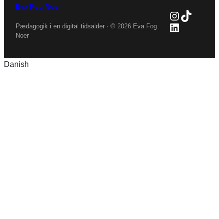
Eva Fog Noer
Instagra
TikTok
LinkedIn
Pædagogik i en digital tidsalder · © 2026 Eva Fog
Noer
Danish