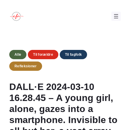
Spring
til
indhold
Alle
Til forældre
Til fagfolk
Refleksioner
DALL·E 2024-03-10
16.28.45 – A young girl,
alone, gazes into a
smartphone. Invisible to