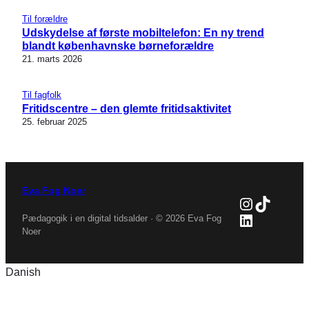
Til forældre
Udskydelse af første mobiltelefon: En ny trend
blandt københavnske børneforældre
21. marts 2026
Til fagfolk
Fritidscentre – den glemte fritidsaktivitet
25. februar 2025
Eva Fog Noer
Instagra
TikTok
LinkedIn
Pædagogik i en digital tidsalder · © 2026 Eva Fog
Noer
Danish