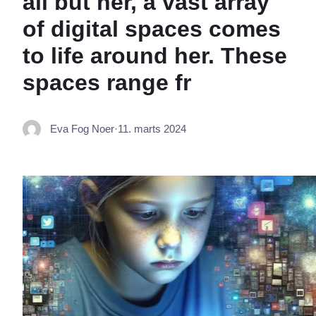
all but her, a vast array
of digital spaces comes
to life around her. These
spaces range fr
Eva Fog Noer
·
11. marts 2024