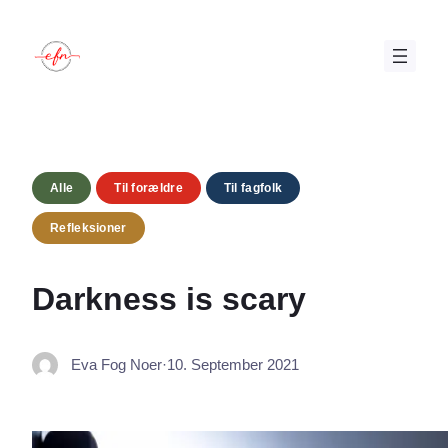
Skip
to
content
Alle
Til forældre
Til fagfolk
Refleksioner
Darkness is scary
Eva Fog Noer
·
10. September 2021