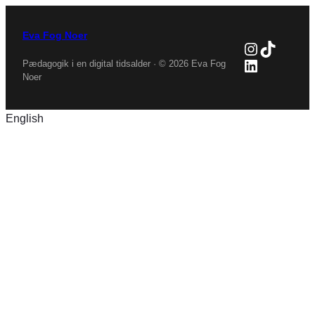
Eva Fog Noer
Instagra
TikTok
LinkedIn
Pædagogik i en digital tidsalder · © 2026 Eva Fog
Noer
English