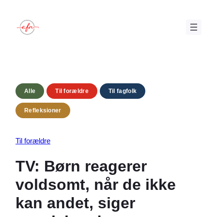
Skip
to
content
Alle
Til forældre
Til fagfolk
Refleksioner
Til forældre
TV: Børn reagerer
voldsomt, når de ikke
kan andet, siger