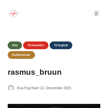
Skip
to
content
Alle
Til forældre
Til fagfolk
Refleksioner
rasmus_bruun
Eva Fog Noer
·
21. December 2021