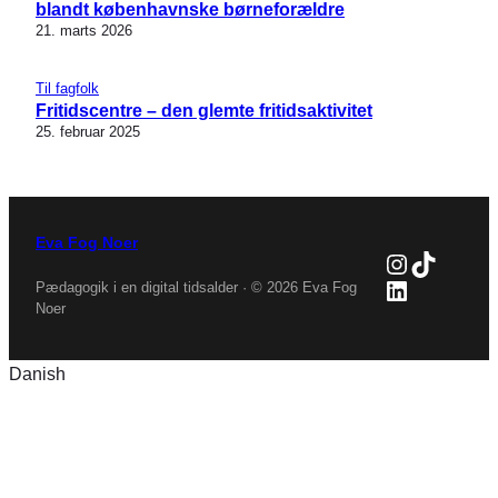
blandt københavnske børneforældre
21. marts 2026
Til fagfolk
Fritidscentre – den glemte fritidsaktivitet
25. februar 2025
Eva Fog Noer
Instagra
TikTok
LinkedIn
Pædagogik i en digital tidsalder · © 2026 Eva Fog
Noer
Danish