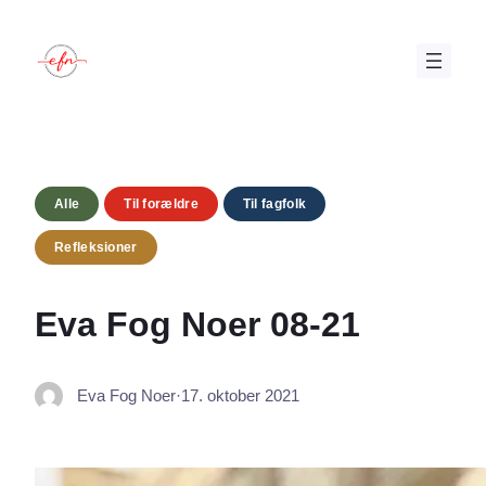
Spring
til
indhold
Alle
Til forældre
Til fagfolk
Refleksioner
Eva Fog Noer 08-21
Eva Fog Noer
·
17. oktober 2021