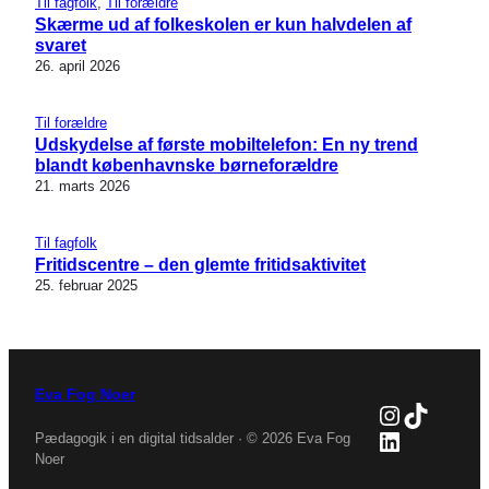
Til fagfolk
, 
Til forældre
Skærme ud af folkeskolen er kun halvdelen af
svaret
26. april 2026
Til forældre
Udskydelse af første mobiltelefon: En ny trend
blandt københavnske børneforældre
21. marts 2026
Til fagfolk
Fritidscentre – den glemte fritidsaktivitet
25. februar 2025
Eva Fog Noer
Instagra
TikTok
LinkedIn
Pædagogik i en digital tidsalder · © 2026 Eva Fog
Noer