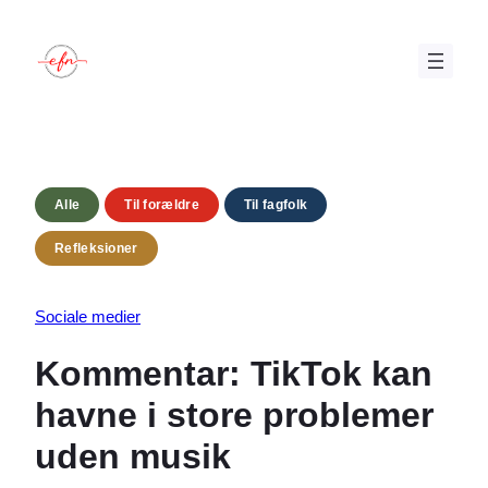
Spring
til
indhold
Alle
Til forældre
Til fagfolk
Refleksioner
Sociale medier
Kommentar: TikTok kan
havne i store problemer
uden musik