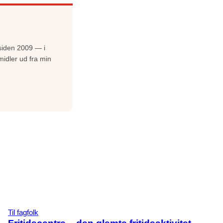
siden 2009 — i
midler ud fra min
Til fagfolk