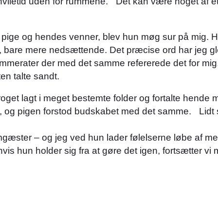
s hviletid uden for rummene. Det kan være noget af e
 pige og hendes venner, blev hun møg sur på mig. H
, bare mere nedsættende. Det præcise ord har jeg glem
merater der med det samme refererede det for mig. 
en talte sandt.
get lagt i meget bestemte folder og fortalte hende m
red, og pigen forstod budskabet med det samme. Lid
gæster – og jeg ved hun lader følelserne løbe af m
hvis hun holder sig fra at gøre det igen, fortsætter v