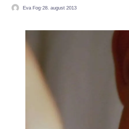
Eva Fog
·
28. august 2013