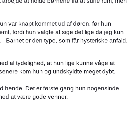
t arbejde at holde børnene fra at surfe rum, men
un var knapt kommet ud af døren, før hun
t, fordi hun valgte at sige det lige da jeg kun
Barnet er den type, som får hysteriske anfald,
ed al tydelighed, at hun lige kunne våge at
t senere kom hun og undskyldte meget dybt.
ed hende. Det er første gang hun nogensinde
i med at være gode venner.