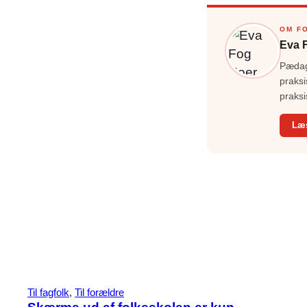
OM F
Eva 
Pædago
praksi
praksi
Læ
Til fagfolk
, 
Til forældre