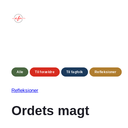
Spring
til
indhold
Alle
Til forældre
Til fagfolk
Refleksioner
Refleksioner
Ordets magt