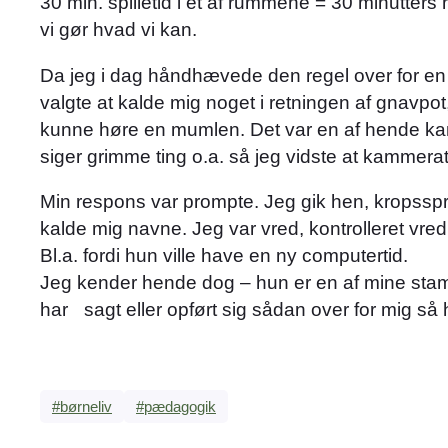
30 min. spilletid i et af rummene = 30 minutter
vi gør hvad vi kan.
Da jeg i dag håndhævede den regel over for en
valgte at kalde mig noget i retningen af gnavpot
kunne høre en mumlen. Det var en af hende kam
siger grimme ting o.a. så jeg vidste at kammerat
Min respons var prompte. Jeg gik hen, kropsspro
kalde mig navne. Jeg var vred, kontrolleret v
Bl.a. fordi hun ville have en ny computertid.
Jeg kender hende dog – hun er en af mine stam
har sagt eller opført sig sådan over for mig så 
#børneliv
#pædagogik