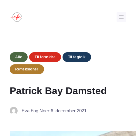
Spring
til
indhold
Alle
Til forældre
Til fagfolk
Refleksioner
Patrick Bay Damsted
Eva Fog Noer
·
6. december 2021