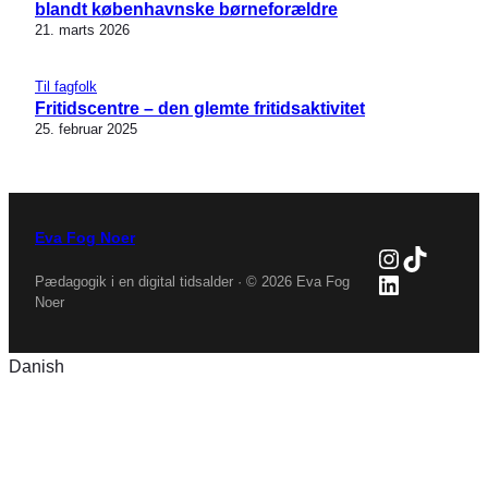
blandt københavnske børneforældre
21. marts 2026
Til fagfolk
Fritidscentre – den glemte fritidsaktivitet
25. februar 2025
Eva Fog Noer
Instagra
TikTok
LinkedIn
Pædagogik i en digital tidsalder · © 2026 Eva Fog
Noer
Danish