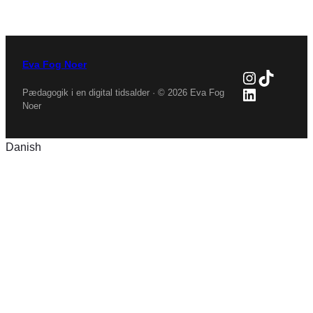
Eva Fog Noer
Instagra
TikTok
LinkedIn
Pædagogik i en digital tidsalder · © 2026 Eva Fog
Noer
Danish