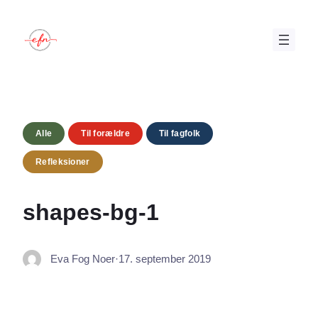
Spring
til
indhold
Alle
Til forældre
Til fagfolk
Refleksioner
shapes-bg-1
Eva Fog Noer
·
17. september 2019