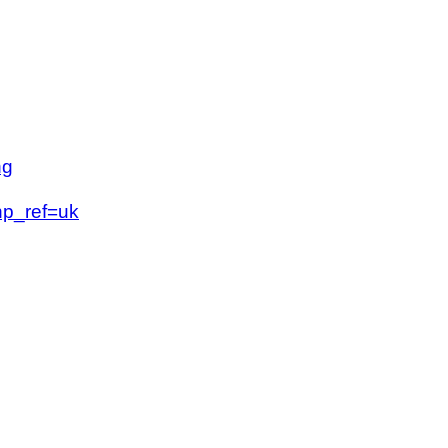
ng
hp_ref=uk