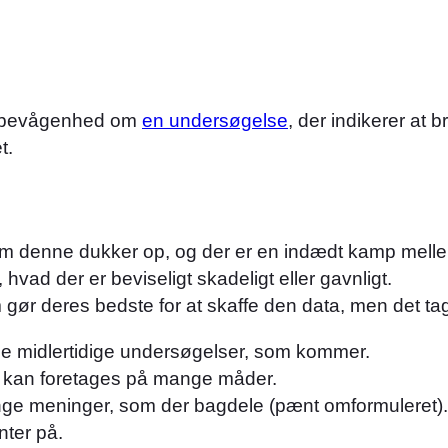
diebevågenhed om
en undersøgelse
, der indikerer at 
t.
som denne dukker op, og der er en indædt kamp mell
, hvad der er beviseligt skadeligt eller gavnligt.
ør deres bedste for at skaffe den data, men det tage
m de midlertidige undersøgelser, som kommer.
er kan foretages på mange måder.
ange meninger, som der bagdele (pænt omformuleret).
ter på.