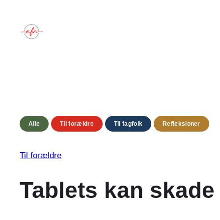
Spring
til
indhold
Alle
Til forældre
Til fagfolk
Refleksioner
Til forældre
Tablets kan skade