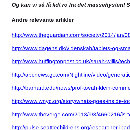
Og kan vi så få lidt ro fra det massehysteri! 
Andre relevante artikler
http://www.theguardian.com/society/2014/jan/0
http://www.dagens.dk/videnskab/tablets-og-s
http://www.huffingtonpost.co.uk/sarah-willis/
http://abcnews.go.com/Nightline/video/generat
http://barnard.edu/news/prof-tovah-klein-comm
http://www.wnyc.org/story/whats-goes-inside-tod
http://www.theverge.com/2013/9/3/4660216/is-
http://pulse.seattlechildrens.org/researcher-ip