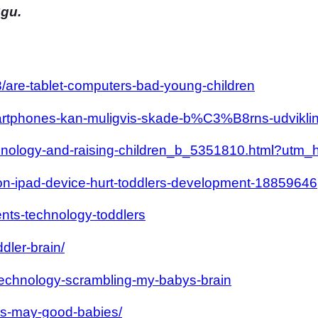
Sgu.
8/are-tablet-computers-bad-young-children
martphones-kan-muligvis-skade-b%C3%B8rns-udvikli
technology-and-raising-children_b_5351810.html?utm_
ion-ipad-device-hurt-toddlers-development-18859646
ents-technology-toddlers
dler-brain/
technology-scrambling-my-babys-brain
ads-may-good-babies/