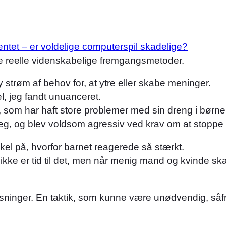
ntet – er voldelige computerspil skadelige?
ede reelle videnskabelige fremgangsmetoder.
trøm af behov for, at ytre eller skabe meninger.
, jeg fandt unuanceret.
or, som har haft store problemer med sin dreng i bør
leg, og blev voldsom agressiv ved krav om at stoppe 
kel på, hvorfor barnet reagerede så stærkt.
ew ikke er tid til det, men når menig mand og kvinde s
inger. En taktik, som kunne være unødvendig, såfr