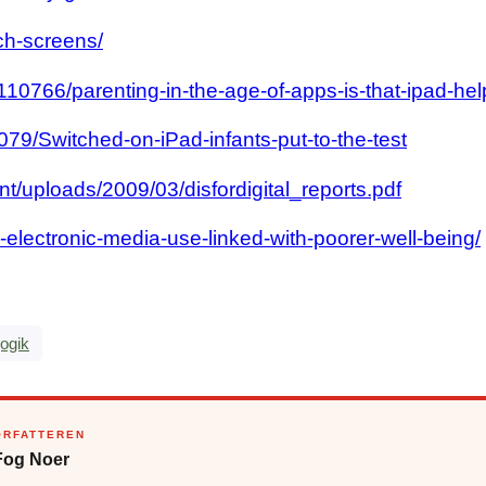
ch-screens/
110766/parenting-in-the-age-of-apps-is-that-ipad-he
079/Switched-on-iPad-infants-put-to-the-test
/uploads/2009/03/disfordigital_reports.pdf
electronic-media-use-linked-with-poorer-well-being/
ogik
ORFATTEREN
Fog Noer