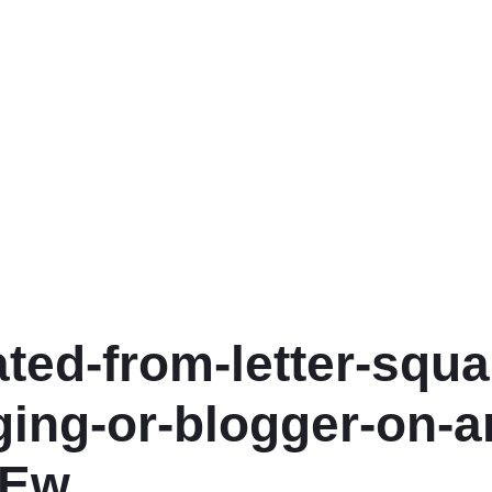
ted-from-letter-squa
ging-or-blogger-on-a
XEw