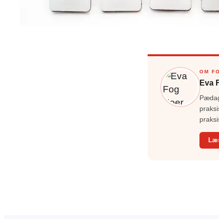
OM F
Eva 
Pædago
praksi
praksi
Læ