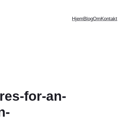
Hjem
Blog
Om
Kontakt
res-for-an-
n-