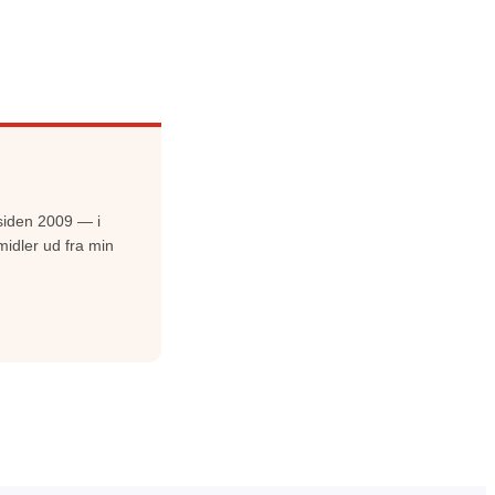
siden 2009 — i
midler ud fra min