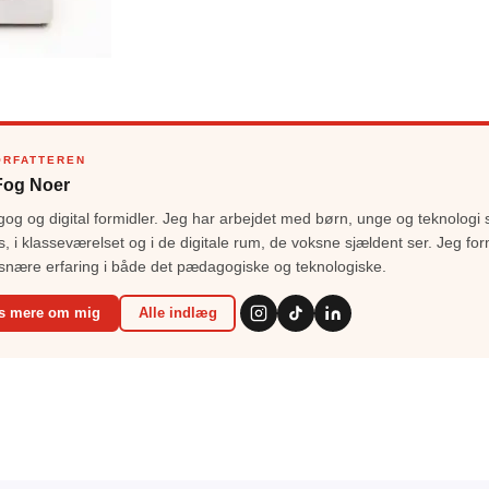
ORFATTEREN
Fog Noer
g og digital formidler. Jeg har arbejdet med børn, unge og teknologi 
s, i klasseværelset og i de digitale rum, de voksne sjældent ser. Jeg for
snære erfaring i både det pædagogiske og teknologiske.
s mere om mig
Alle indlæg