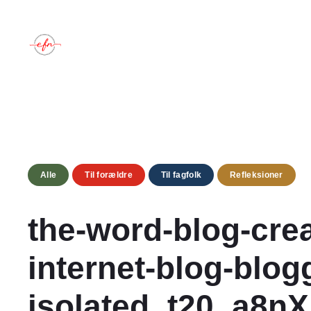
Spring
til
indhold
Alle
Til forældre
Til fagfolk
Refleksioner
the-word-blog-crea
internet-blog-blog
isolated_t20_a8n