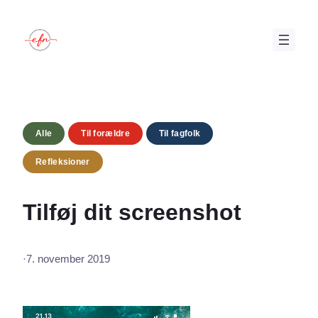
Spring
til
indhold
Alle
Til forældre
Til fagfolk
Refleksioner
Tilføj dit screenshot
·
7. november 2019