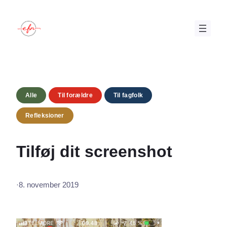
Spring
til
indhold
Alle
Til forældre
Til fagfolk
Refleksioner
Tilføj dit screenshot
·
8. november 2019