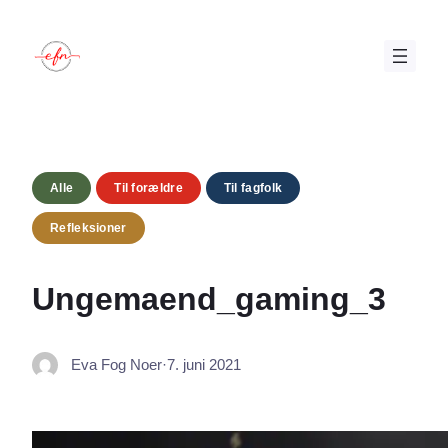
Spring
til
indhold
Alle
Til forældre
Til fagfolk
Refleksioner
Ungemaend_gaming_3
Eva Fog Noer
·
7. juni 2021