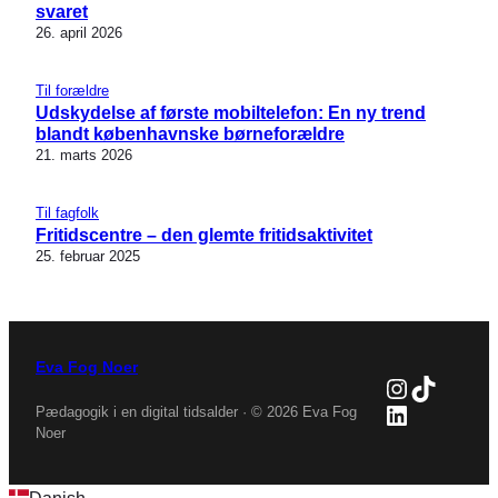
svaret
26. april 2026
Til forældre
Udskydelse af første mobiltelefon: En ny trend
blandt københavnske børneforældre
21. marts 2026
Til fagfolk
Fritidscentre – den glemte fritidsaktivitet
25. februar 2025
Eva Fog Noer
Instagra
TikTok
LinkedIn
Pædagogik i en digital tidsalder · © 2026 Eva Fog
Noer