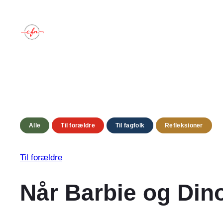
Skip
to
content
Alle
Til forældre
Til fagfolk
Refleksioner
Til forældre
Når Barbie og Din