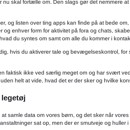
 nu skal fortælle om. Den slags gør det nemmere at s
er, og listen over ting apps kan finde på at bede om,
g enhver form for aktivitet på fora og chats, skabe
, hvad du syntes om samt om alle du kommer i konta
g, hvis du aktiverer tale og bevægelseskontrol, for s
men faktisk ikke ved særlig meget om og har svært v
 uden helt at vide, hvad det er der sker og hvilke kon
 legetøj
at samle data om vores børn, og det sker når vores 
staltninger sat op, men der er smutveje og huller i a