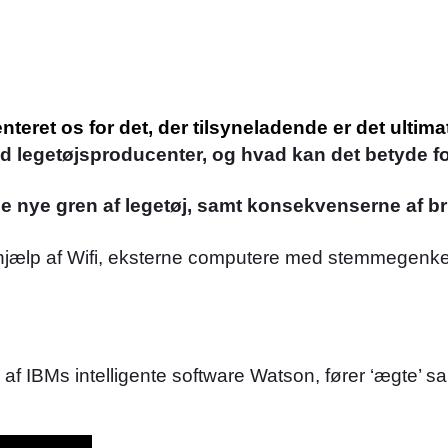
teret os for det, der tilsyneladende er det ultimat
med legetøjsproducenter, og hvad kan det betyde f
enne nye gren af legetøj, samt konsekvenserne af b
hjælp af Wifi, eksterne computere med stemmegenkend
af IBMs intelligente software Watson, fører ‘ægte’ 