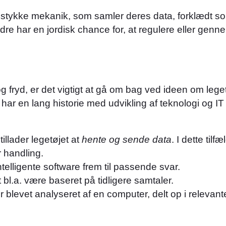
t stykke mekanik, som samler deres data, forklædt so
ldre har en jordisk chance for, at regulere eller gen
 og fryd, er det vigtigt at gå om bag ved ideen om leg
har en lang historie med udvikling af teknologi og I
tillader legetøjet at
hente og sende data
. I dette til
r handling.
telligente software frem til passende svar.
et bl.a. være baseret på tidligere samtaler.
er blevet analyseret af en computer, delt op i relevant