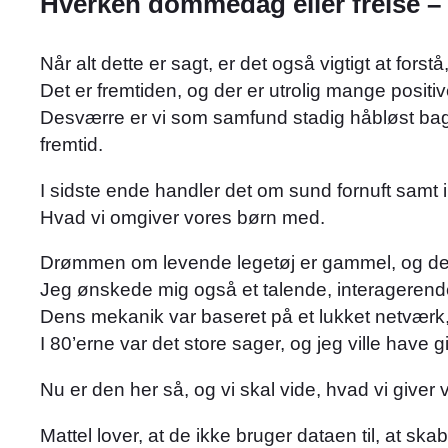
Hverken dommedag eller frelse – 
Når alt dette er sagt, er det også vigtigt at for
Det er fremtiden, og der er utrolig mange positiv
Desværre er vi som samfund stadig håbløst bagud
fremtid.
I sidste ende handler det om sund fornuft samt i
Hvad vi omgiver vores børn med.
Drømmen om levende legetøj er gammel, og det e
Jeg ønskede mig også et talende, interagerende
Dens mekanik var baseret på et lukket netværk,
I 80’erne var det store sager, og jeg ville have 
Nu er den her så, og vi skal vide, hvad vi giv
Mattel lover, at de ikke bruger dataen til, at sk