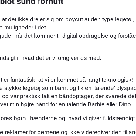
blot sund fornuft
stå, at det ikke drejer sig om boycut at den type lege
e muligheder i det.
e, når det kommer til digital opdragelse og forståel
ndsigt i, hvad det er vi omgiver os med.
r fantastisk, at vi er kommet så langt teknologisk!
 stykke legetøj som barn, og fik en ‘talende’ plyspa
 og var praktisk talt en båndoptager, der svarede d
givet min højre hånd for en talende Barbie eller Dino.
er vores børn i hænderne og, hvad vi giver fuldstæn
abe reklamer for børnene og ikke videregiver den til an