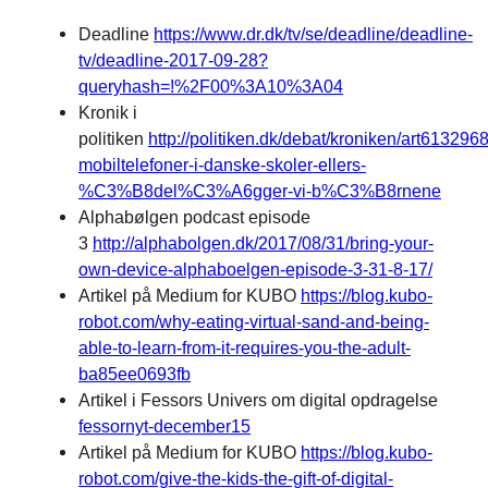
Deadline
https://www.dr.dk/tv/se/deadline/deadline-
tv/deadline-2017-09-28?
queryhash=!%2F00%3A10%3A04
Kronik i
politiken
http://politiken.dk/debat/kroniken/art613296
mobiltelefoner-i-danske-skoler-ellers-
%C3%B8del%C3%A6gger-vi-b%C3%B8rnene
Alphabølgen podcast episode
3
http://alphabolgen.dk/2017/08/31/bring-your-
own-device-alphaboelgen-episode-3-31-8-17/
Artikel på Medium for KUBO
https://blog.kubo-
robot.com/why-eating-virtual-sand-and-being-
able-to-learn-from-it-requires-you-the-adult-
ba85ee0693fb
Artikel i Fessors Univers om digital opdragelse
fessornyt-december15
Artikel på Medium for KUBO
https://blog.kubo-
robot.com/give-the-kids-the-gift-of-digital-