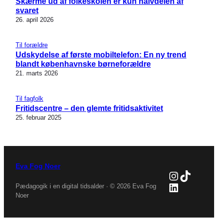
Skærme ud af folkeskolen er kun halvdelen af
svaret
26. april 2026
Til forældre
Udskydelse af første mobiltelefon: En ny trend
blandt københavnske børneforældre
21. marts 2026
Til fagfolk
Fritidscentre – den glemte fritidsaktivitet
25. februar 2025
Eva Fog Noer
Instagra
TikTok
LinkedIn
Pædagogik i en digital tidsalder · © 2026 Eva Fog
Noer