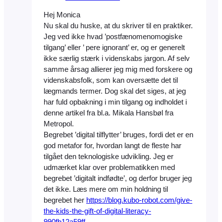
Hej Monica
Nu skal du huske, at du skriver til en praktiker.
Jeg ved ikke hvad ’postfænomenomogiske
tilgang’ eller ’ pere ignorant’ er, og er generelt
ikke særlig stærk i videnskabs jargon. Af selv
samme årsag allierer jeg mig med forskere og
videnskabsfolk, som kan oversætte det til
lægmands termer. Dog skal det siges, at jeg
har fuld opbakning i min tilgang og indholdet i
denne artikel fra bl.a. Mikala Hansbøl fra
Metropol.
Begrebet ’digital tilflytter’ bruges, fordi det er en
god metafor for, hvordan langt de fleste har
tilgået den teknologiske udvikling. Jeg er
udmærket klar over problematikken med
begrebet ’digitalt indfødte’, og derfor bruger jeg
det ikke. Læs mere om min holdning til
begrebet her
https://blog.kubo-robot.com/give-
the-kids-the-gift-of-digital-literacy-