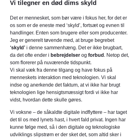
Vi tilegner en død dims skyld
Det er mennesket, som bør være i fokus her, for det er
os som er de eneste med ‘skyld’, fortsæt og evnen til
handlinger. Enten som brugere eller som producenter.
Jeg er generelt tøvende med, at bruge begrebet
‘skyld’
i denne sammenhæng. Det er ikke brugbart,
da det ofte ender i
bebrejdelser
og
forbud
. Netop det,
som florerer på nuværende tidspunkt.
Vi skal væk fra denne tilgang og have fokus på
menneskets interaktion med teknologien. Vi skal
indse og anerkende det faktum, at vi ikke har brugt
teknologien lige hensigtsmæssigt fordi vi ikke har
vidst, hvordan dette skulle gøres.
Vi voksne – de såkaldte digitale indflyttere – har taget
det til os med lynets hast, i hvert fald privat. Ingen har
kunne følge med, så i den digitale og teknologiske
udviklings slipstrøm er der sket det, som altid sker i