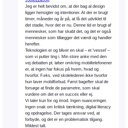
990fb12a59ff
.
Jeg er helt bevidst om, at der bag al design
ligger hensigter og intentioner. At der er brugt
timer, måneder og år på, at få det udviklet til
det stadie, hvor det er nu. Denne tid er brugt af
mennesker, som har skabt det, og det er også
mennesker som tillægger det værdi og handler
herefter.
Teknologien er og bliver en skal – et ’vessel’ –
som vi putter ting i. Min store anke med den
vej debatten pt. løber omkring mobiltelefonener
er, at ingen har fokus på hvem, hvad og
hvorfor. F.eks. ved skolelederen ikke hvorfor
hun laver mobilforbud. Først bagefter skal de
forsøge at finde de parametre, som skal
vurdere om det er en succes eller ej.
Vi taler kun for og imod. Ingen nuanceringer.
Ingen snak om kritisk tænkning, digital literacy
og opdragelse. Der tages ansvar ved, at
forbyde, og det er en problematisk tilgang.
Mildest talt.