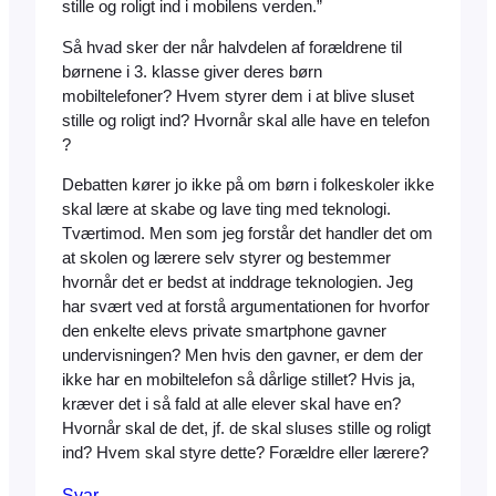
stille og roligt ind i mobilens verden.”
Så hvad sker der når halvdelen af forældrene til
børnene i 3. klasse giver deres børn
mobiltelefoner? Hvem styrer dem i at blive sluset
stille og roligt ind? Hvornår skal alle have en telefon
?
Debatten kører jo ikke på om børn i folkeskoler ikke
skal lære at skabe og lave ting med teknologi.
Tværtimod. Men som jeg forstår det handler det om
at skolen og lærere selv styrer og bestemmer
hvornår det er bedst at inddrage teknologien. Jeg
har svært ved at forstå argumentationen for hvorfor
den enkelte elevs private smartphone gavner
undervisningen? Men hvis den gavner, er dem der
ikke har en mobiltelefon så dårlige stillet? Hvis ja,
kræver det i så fald at alle elever skal have en?
Hvornår skal de det, jf. de skal sluses stille og roligt
ind? Hvem skal styre dette? Forældre eller lærere?
Svar