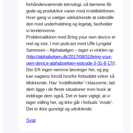
forhåndenværende teknologi, så børnene får
gode og produktive vaner med mobiltelefonen.
Hver gang vi vælger udelukkende at sidestille
den med underholdning og legetøj, fastholder
vi tendenserne.
Problematikken med Bring your own device er
reel og stor. I min podcast med Uffe Lyngdal
Sørensen – Alphabølgen – tager vi vinklen op
(
http://alphabolgen.dk/2017/08/31/bring-your-
own-device-alphaboelgen-episode-3-31-8-17/
).
Der ER ingen nemme løsninger her, og jeg
kan sagtens forstå hvorfor forbuddet virker så
tillokkende. Hav ’mobilhoteller’ i klasserne, lad
dem ligge i de fleste situationer men husk at
inddrage dem også. Det er bare vigtigt, at vi
tager stilling her, og ikke går i forbuds ’mode’.
Det er ikke gunstigt og udviklende.
Svar