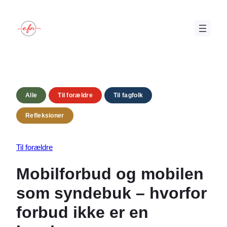
Spring
til
indhold
Alle
Til forældre
Til fagfolk
Refleksioner
Til forældre
Mobilforbud og mobilen
som syndebuk – hvorfor
forbud ikke er en