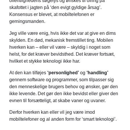
offentlighedens søgelys og ønskes til ofring på
skafottet i jagten på ‘den evigt gyldige årsag’.
Konsensus er blevet, at mobiltelefonen er
gerningsmanden.
Jeg ville være enig, hvis ikke det var at give en dims
skylden. En død, mekanisk fremstillet ting. Mobilen
hverken kan – eller vil være – skyldig i noget som
helst, for det kræver bevidsthed. Det kræver fortsæt,
hvilket et stykke teknologi ikke har.
At den kan tilføjes
‘personlighed’
og
‘handling’
gennem software og programmer, som tilpasser sig
den menneskelige brugers behov og ønsker, gør den
ikke levende. Det gør den ikke bevidst eller giver den
evnen til forsætteligt, at skabe vaner og uvaner.
Derfor hverken kan eller vil jeg være imod
mobiltelefoner og al anden form for ‘smart teknologi’.