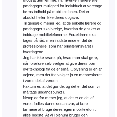
Modsat derhjemme, har hverken lærere eller
pædagoger mulighed for individuelt at varetage
børns indhold på mobiltelefonen. Det er
absolut heller ikke deres opgave.
Til gengæld mener jeg, at de enkelte lærere og
pædagoger skal vælge, hvordan de ønsker at
inddrage mobiltelefonerne. Forældrene skal
tages på råd, men i sidste ende er det de
professionelle, som har primæransvaret i
hverdagene.
Jeg har ikke svaret på, hvad man skal gøre,
når forældre selv vælger at give deres børn
dyr teknologi fra de er små. Oplysning er en af
vejene, men det frie valg er jo en menneskeret
i vores del af verden.
Faktum er, at det gør de, og det er det som vi
må tage udgangspunkt i.
Netop derfor mener jeg, at det er en del af
vores fælles dannelsesansvar, at lære
børnene at bruge deres egen mobiltelefon til
alles bedste. At vi i plenum bruger den