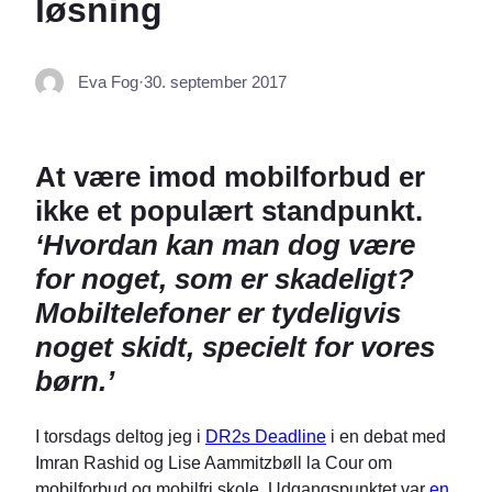
løsning
Eva Fog
·
30. september 2017
At være imod mobilforbud er
ikke et populært standpunkt.
‘Hvordan kan man dog være
for noget, som er skadeligt?
Mobiltelefoner er tydeligvis
noget skidt, specielt for vores
børn.’
I torsdags deltog jeg i
DR2s Deadline
i en debat med
Imran Rashid og Lise Aammitzbøll la Cour om
mobilforbud og mobilfri skole. Udgangspunktet var
en