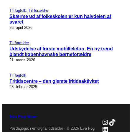
Til fagfolk
, 
Til forældre
Skærme ud af folkeskolen er kun halvdelen af
svaret
26. april 2026
Til forældre
Udskydelse af første mobiltelefon: En ny trend
blandt københavnske børneforældre
21. marts 2026
Til fagfolk
Fritidscentre – den glemte fritidsaktivitet
25. februar 2025
Eva Fog Noer
Instagra
TikTok
LinkedIn
Pædagogik i en digital tidsalder · © 2026 Eva Fog