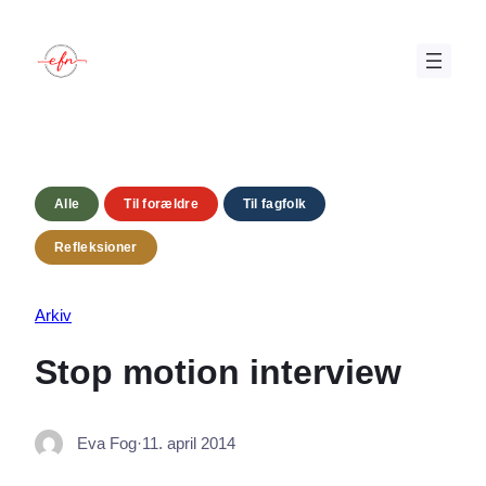
Spring
til
indhold
Alle
Til forældre
Til fagfolk
Refleksioner
Arkiv
Stop motion interview
Eva Fog
·
11. april 2014