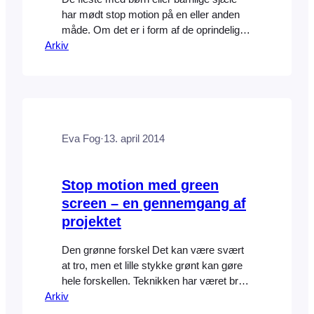
har mødt stop motion på en eller anden
måde. Om det er i form af de oprindelige
Arkiv
Godzilla film, F for Får, Coraline eller et af
de fantastiske projekter fra Aardman
Animations, så har det eksisteret længe
før 3D speciel effekter blev muligt. Selv i
dag er det…
Eva Fog
·
13. april 2014
Stop motion med green
screen – en gennemgang af
projektet
Den grønne forskel Det kan være svært
at tro, men et lille stykke grønt kan gøre
hele forskellen. Teknikken har været brugt
Arkiv
til film og tv i årevis, og med fremkomsten
af 3D er den blevet endnu mere udbredt.