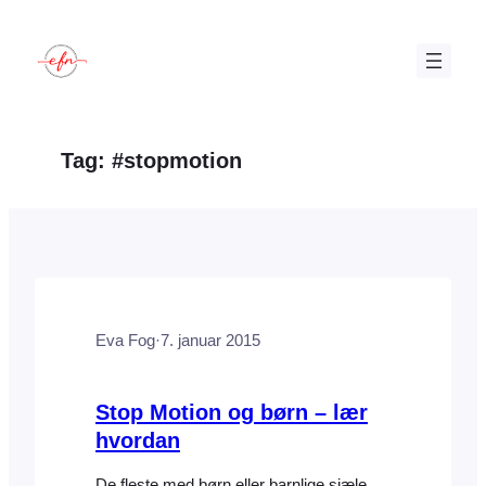
Spring
til
indhold
Tag:
#stopmotion
Eva Fog
·
7. januar 2015
Stop Motion og børn – lær
hvordan
De fleste med børn eller barnlige sjæle