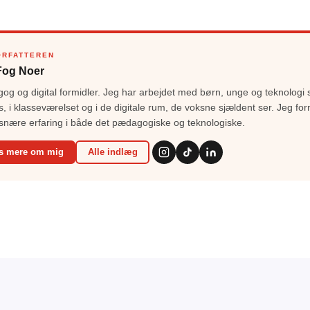
ORFATTEREN
Fog Noer
g og digital formidler. Jeg har arbejdet med børn, unge og teknologi 
s, i klasseværelset og i de digitale rum, de voksne sjældent ser. Jeg for
snære erfaring i både det pædagogiske og teknologiske.
s mere om mig
Alle indlæg