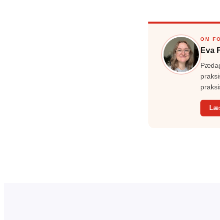
OM F
Eva 
Pædago
praksi
praksi
Læ