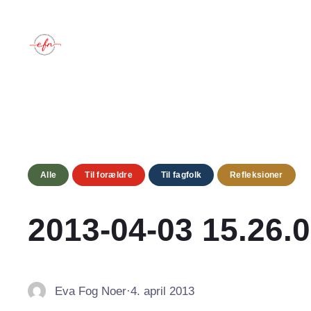
Spring
til
indhold
Alle
Til forældre
Til fagfolk
Refleksioner
2013-04-03 15.26.
Eva Fog Noer
·
4. april 2013