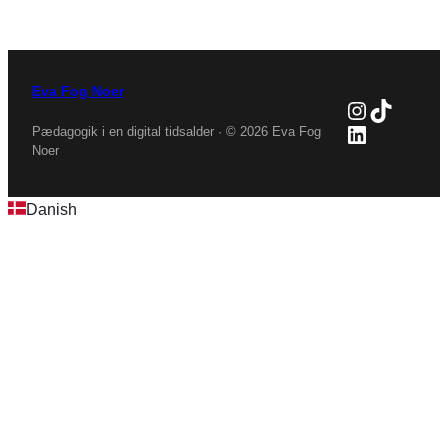
Eva Fog Noer
Instagra
TikTok
LinkedIn
Pædagogik i en digital tidsalder · © 2026 Eva Fog
Noer
Danish