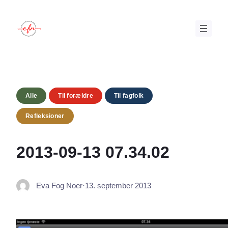
Spring
til
indhold
Alle
Til forældre
Til fagfolk
Refleksioner
2013-09-13 07.34.02
Eva Fog Noer
·
13. september 2013