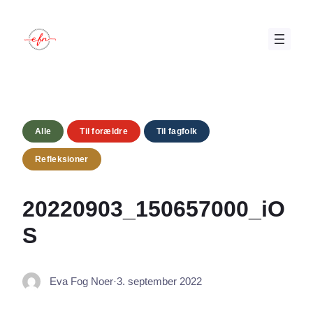
Spring
til
indhold
Alle
Til forældre
Til fagfolk
Refleksioner
20220903_150657000_iO
S
Eva Fog Noer
·
3. september 2022