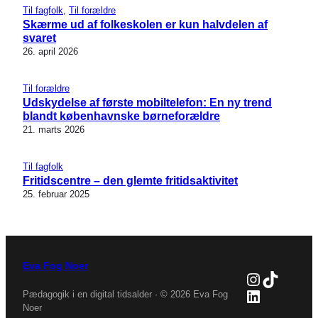
Til fagfolk
, 
Til forældre
Skærme ud af folkeskolen er kun halvdelen af
svaret
26. april 2026
Til forældre
Udskydelse af første mobiltelefon: En ny trend
blandt københavnske børneforældre
21. marts 2026
Til fagfolk
Fritidscentre – den glemte fritidsaktivitet
25. februar 2025
Eva Fog Noer
Instagra
TikTok
LinkedIn
Pædagogik i en digital tidsalder · © 2026 Eva Fog
Noer