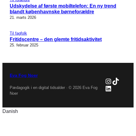
Udskydelse af første mobiltelefon: En ny trend
blandt københavnske børneforældre
21. marts 2026
Til fagfolk
Fritidscentre – den glemte fritidsaktivitet
25. februar 2025
Eva Fog Noer
Instagra
TikTok
LinkedIn
Pædagogik i en digital tidsalder · © 2026 Eva Fog
Noer
Danish