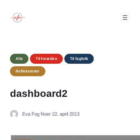
Spring
til
indhold
Alle
Til forældre
Til fagfolk
Refleksioner
dashboard2
Eva Fog Noer
·
22. april 2013