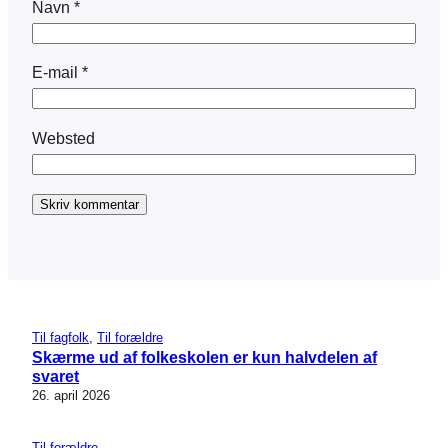
Navn
*
E-mail
*
Websted
Til fagfolk
, 
Til forældre
Skærme ud af folkeskolen er kun halvdelen af
svaret
26. april 2026
Til forældre