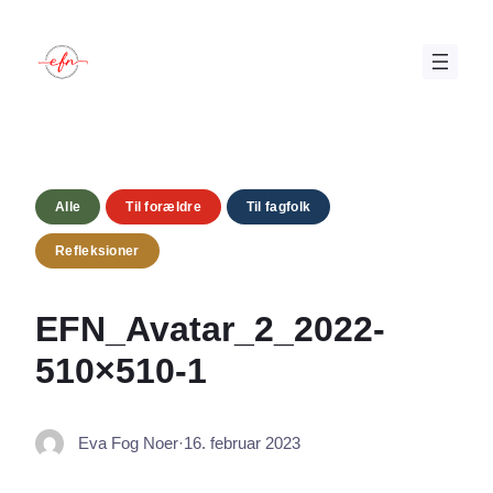
Spring
til
indhold
Alle
Til forældre
Til fagfolk
Refleksioner
EFN_Avatar_2_2022-
510×510-1
Eva Fog Noer
·
16. februar 2023