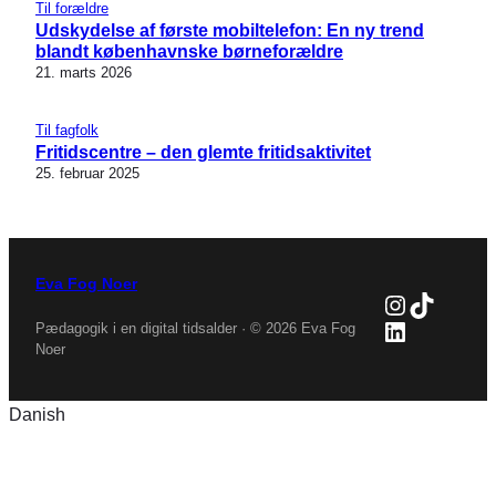
Til forældre
Udskydelse af første mobiltelefon: En ny trend
blandt københavnske børneforældre
21. marts 2026
Til fagfolk
Fritidscentre – den glemte fritidsaktivitet
25. februar 2025
Eva Fog Noer
Instagra
TikTok
LinkedIn
Pædagogik i en digital tidsalder · © 2026 Eva Fog
Noer
Danish