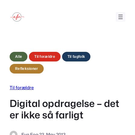
Skip
to
content
Alle
Til forældre
Til fagfolk
Refleksioner
Til forældre
Digital opdragelse – det
er ikke så farligt
Eva Fog
·
23. May 2013