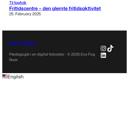
Til fagfolk
Fritidscentre – den glemte fritidsaktivitet
25. February 2025
Eva Fog Noer
Instagr
TikTok
LinkedIn
Pædagogik i en digital tidsalder · © 2026 Eva Fog
Noer
English