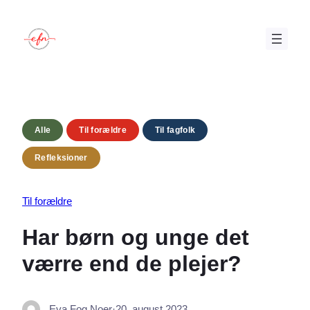
Spring
til
indhold
Alle
Til forældre
Til fagfolk
Refleksioner
Til forældre
Har børn og unge det
værre end de plejer?
Eva Fog Noer
·
20. august 2023