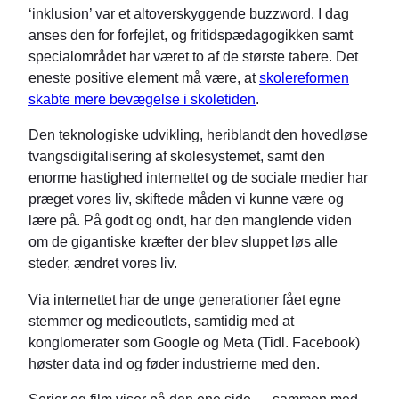
‘inklusion’ var et altoverskyggende buzzword. I dag
anses den for forfejlet, og fritidspædagogikken samt
specialområdet har været to af de største tabere. Det
eneste positive element må være, at
skolereformen
skabte mere bevægelse i skoletiden
.
Den teknologiske udvikling, heriblandt den hovedløse
tvangsdigitalisering af skolesystemet, samt den
enorme hastighed internettet og de sociale medier har
præget vores liv, skiftede måden vi kunne være og
lære på. På godt og ondt, har den manglende viden
om de gigantiske kræfter der blev sluppet løs alle
steder, ændret vores liv.
Via internettet har de unge generationer fået egne
stemmer og medieoutlets, samtidig med at
konglomerater som Google og Meta (Tidl. Facebook)
høster data ind og føder industrierne med den.
Serier og film viser på den ene side — sammen med