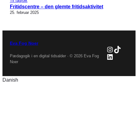
Til fagfolk
Fritidscentre – den glemte fritidsaktivitet
25. februar 2025
Eva Fog Noer
Instagra
TikTok
LinkedIn
Pædagogik i en digital tidsalder · © 2026 Eva Fog
Noer
Danish