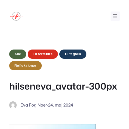
Spring
til
indhold
Alle
Til forældre
Til fagfolk
Refleksioner
hilseneva_avatar-300px
Eva Fog Noer
·
24. maj 2024