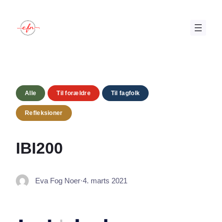
Spring
til
indhold
Alle
Til forældre
Til fagfolk
Refleksioner
IBI200
Eva Fog Noer
·
4. marts 2021