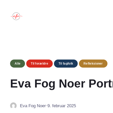
Spring
til
indhold
Alle
Til forældre
Til fagfolk
Refleksioner
Eva Fog Noer Port
Eva Fog Noer
·
9. februar 2025