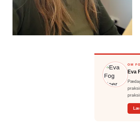
OM F
Eva 
Pædago
praksi
praksi
Læ