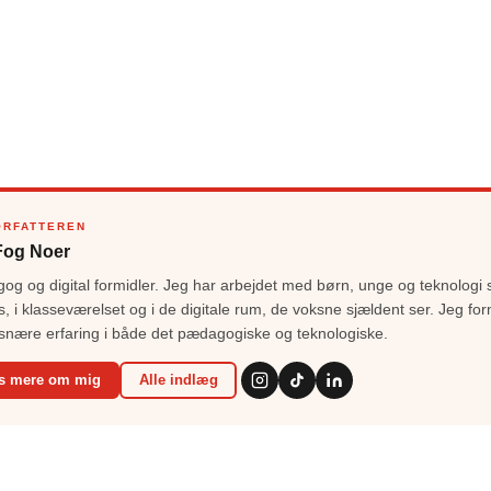
ORFATTEREN
Fog Noer
g og digital formidler. Jeg har arbejdet med børn, unge og teknologi 
s, i klasseværelset og i de digitale rum, de voksne sjældent ser. Jeg for
snære erfaring i både det pædagogiske og teknologiske.
s mere om mig
Alle indlæg