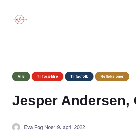
Spring
til
indhold
Alle
Til forældre
Til fagfolk
Refleksioner
Jesper Andersen, 
Eva Fog Noer
·
9. april 2022