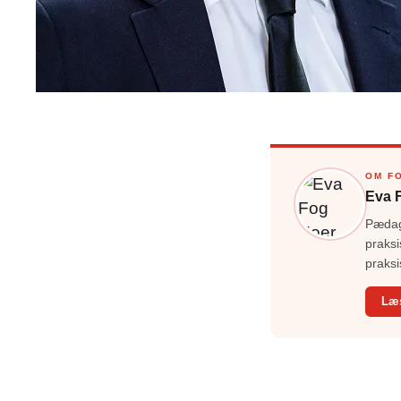
OM F
Eva 
Pædago
praksi
praksi
Læ