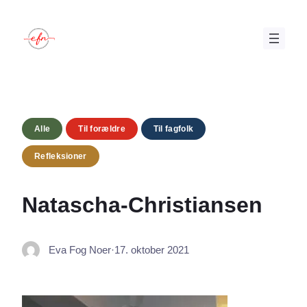
Spring
til
indhold
Alle
Til forældre
Til fagfolk
Refleksioner
Natascha-Christiansen
Eva Fog Noer
·
17. oktober 2021