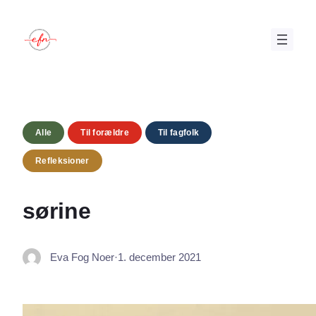
Spring
til
indhold
Alle
Til forældre
Til fagfolk
Refleksioner
sørine
Eva Fog Noer
·
1. december 2021