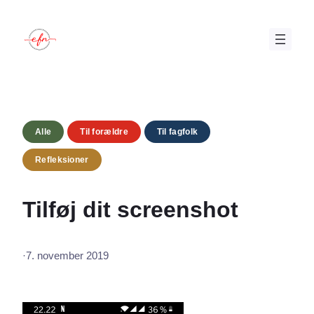
Spring
til
indhold
Alle
Til forældre
Til fagfolk
Refleksioner
Tilføj dit screenshot
·
7. november 2019