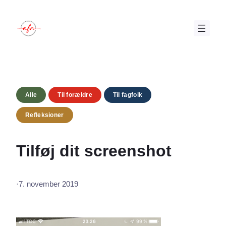
Spring
til
indhold
Alle
Til forældre
Til fagfolk
Refleksioner
Tilføj dit screenshot
·
7. november 2019