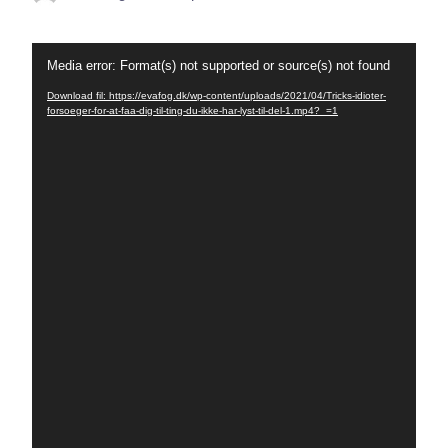
Videoafspiller
Media error: Format(s) not supported or source(s) not found
Download fil: https://evafog.dk/wp-content/uploads/2021/04/Tricks-idioter-
forsoeger-for-at-faa-dig-til-ting-du-ikke-har-lyst-til-del-1.mp4?_=1