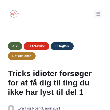
Spring
til
indhold
Alle
Til forældre
Til fagfolk
Refleksioner
Tricks idioter forsøger
for at få dig til ting du
ikke har lyst til del 1
Eva Fog Noer
·
3. april 2021