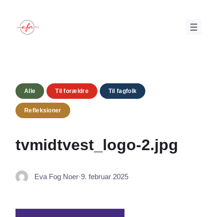
Spring
til
indhold
Alle
Til forældre
Til fagfolk
Refleksioner
tvmidtvest_logo-2.jpg
Eva Fog Noer
·
9. februar 2025