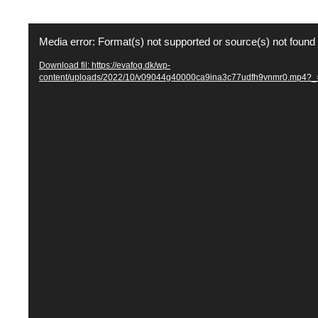
Videoafspiller
Media error: Format(s) not supported or source(s) not found
Download fil: https://evafog.dk/wp-
content/uploads/2022/10/v09044g40000ca9ina3c77udfh9vnmr0.mp4?_