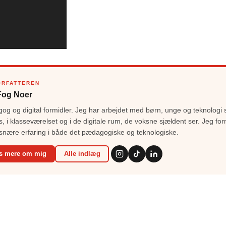
ORFATTEREN
Fog Noer
g og digital formidler. Jeg har arbejdet med børn, unge og teknologi 
s, i klasseværelset og i de digitale rum, de voksne sjældent ser. Jeg for
snære erfaring i både det pædagogiske og teknologiske.
s mere om mig
Alle indlæg