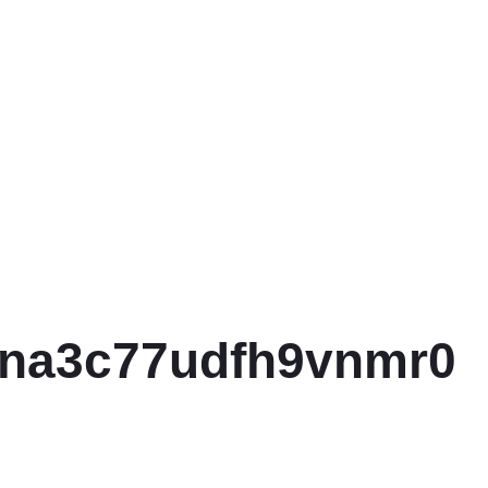
ina3c77udfh9vnmr0