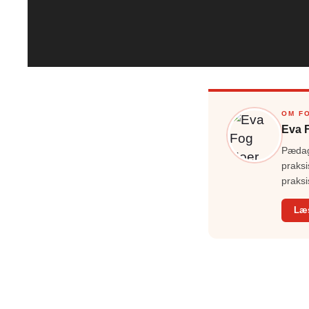
OM F
Eva 
Pædago
praksi
praksi
Læ