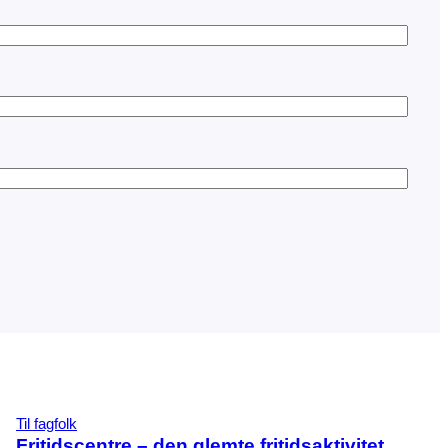
Til fagfolk
Fritidscentre – den glemte fritidsaktivitet