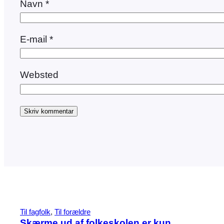
Navn
*
E-mail
*
Websted
Til fagfolk
, 
Til forældre
Skærme ud af folkeskolen er kun