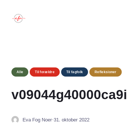
Spring
til
indhold
Alle
Til forældre
Til fagfolk
Refleksioner
v09044g40000ca9
Eva Fog Noer
·
31. oktober 2022