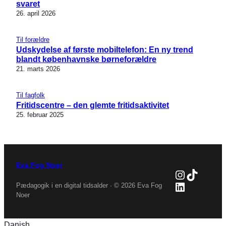
svaret
26. april 2026
Til forældre
Udskydelse af første mobiltelefon: En ny trend
blandt københavnske børneforældre
21. marts 2026
Til fagfolk
Fritidscentre – den glemte fritidsaktivitet
25. februar 2025
Eva Fog Noer
Instagra
TikTok
LinkedIn
Pædagogik i en digital tidsalder · © 2026 Eva Fog
Noer
Danish