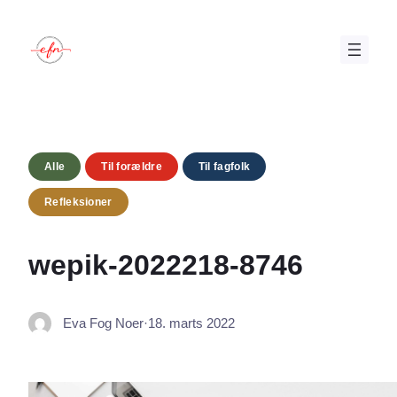
Spring
til
indhold
Alle
Til forældre
Til fagfolk
Refleksioner
wepik-2022218-8746
Eva Fog Noer
·
18. marts 2022